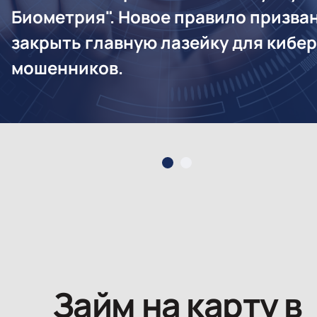
Би­омет­рия". Но­вое пра­вило приз­ва­
зак­рыть глав­ную ла­зей­ку для ки­бер
мо­шен­ни­ков.
Займ на карту в