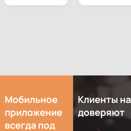
Мо­биль­ное
Кли­ен­ты н
при­ложе­ние
до­веря­ют
всег­да под