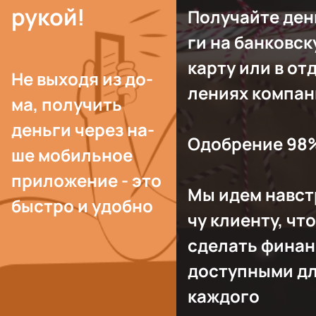
ру­кой!
По­лучай­те ден
ги на бан­ковс­
кар­ту или в от­
Не вы­ходя из до­
лени­ях ком­па­
ма, по­лучить
день­ги че­рез на­
Одоб­ре­ние 98
ше мо­биль­ное
при­ложе­ние - это
Мы идем навс­т
быст­ро и удоб­но
чу кли­ен­ту, что
сде­лать фи­нан
дос­тупны­ми д
каж­до­го