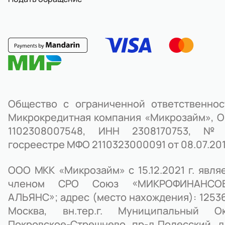
Общество с ограниченной ответственно
Микрокредитная компания «Микрозайм», 
1102308007548, ИНН 2308170753, 
госреестре МФО 2110323000091 от 08.07.2011
ООО МКК «Микрозайм» с 15.12.2021 г. явля
членом СРО Союз «МИКРОФИНАНСО
АЛЬЯНС»; адрес (место нахождения): 125367
Москва, вн.тер.г. Муниципальный Ок
Покровское-Стрешнево, пр-д Полесский, д.