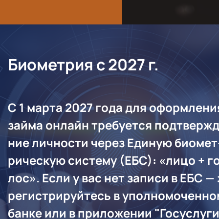
Би­омет­рия с 2027 г.
С 1 мар­та 2027 го­да для оформ­ле­ни
зай­ма он­лайн тре­бу­ет­ся подт­вер­ж
ние лич­ности че­рез Еди­ную би­омет
ри­чес­кую сис­те­му (ЕБС): «ли­цо + г
лос». Ес­ли у вас нет за­писи в ЕБС — 
регист­ри­руй­тесь в упол­но­мочен­н
бан­ке или в при­ложе­нии "Го­сус­лу­г