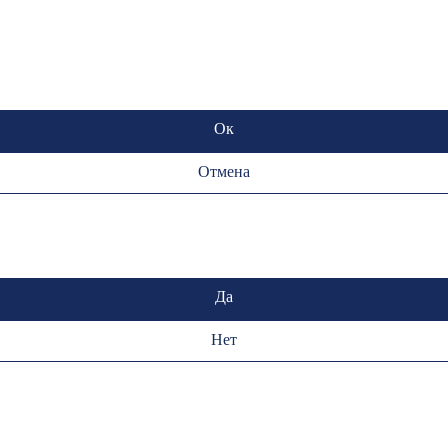
Ок
Отмена
Да
Нет