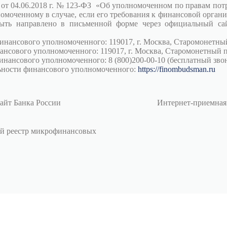
на от 04.06.2018 г. № 123-ФЗ «Об уполномоченном по правам по
омоченному в случае, если его требования к финансовой органи
ть направлено в письменной форме через официальный са
нансового уполномоченного: 119017, г. Москва, Старомонетный
ансового уполномоченного: 119017, г. Москва, Старомонетный 
нансового уполномоченного: 8 (800)200-00-10 (бесплатный звон
льности финансового уполномоченного:
https://finombudsman.ru
айт Банка России
Интернет-приемная
й реестр микрофинансовых