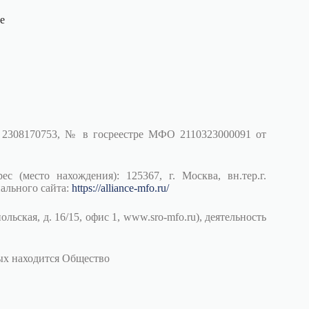
е
 2308170753, № в госреестре МФО 2110323000091 от
сто нахождения): 125367, г. Москва, вн.тер.г.
ального сайта:
https://alliance-mfo.ru/
ская, д. 16/15, офис 1, www.sro-mfo.ru), деятельность
рых находится Общество