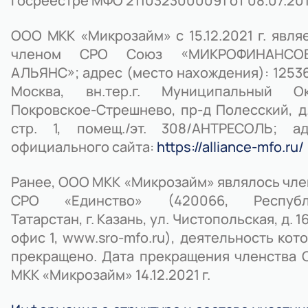
госреестре МФО 2110323000091 от 08.07.2011
ООО МКК «Микрозайм» с 15.12.2021 г. явля
членом СРО Союз «МИКРОФИНАНСО
АЛЬЯНС»; адрес (место нахождения): 125367
Москва, вн.тер.г. Муниципальный Ок
Покровское-Стрешнево, пр-д Полесский, д.
стр. 1, помещ./эт. 308/АНТРЕСОЛЬ; ад
официального сайта:
https://alliance-mfo.ru/
Ранее, ООО МКК «Микрозайм» являлось чл
СРО «Единство» (420066, Республ
Татарстан, г. Казань, ул. Чистопольская, д. 16
офис 1, www.sro-mfo.ru), деятельность кот
прекращено. Дата прекращения членства
МКК «Микрозайм» 14.12.2021 г.