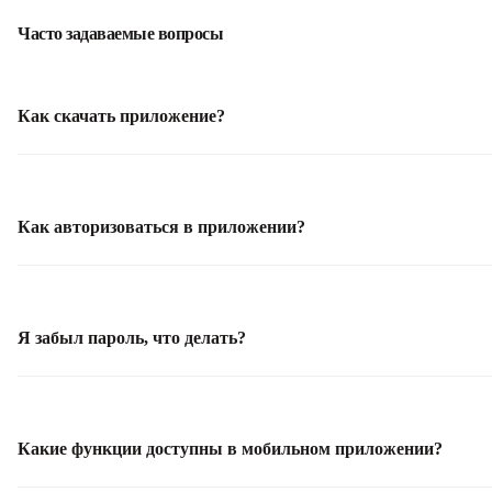
Часто задаваемые вопросы
Как скачать приложение?
Приложение возможно скачать перейдя по ссылке для IOS,
Android или отсканировать QR-код.
Как авторизоваться в приложении?
Авторизация происходит путем ввода логина и пароля.
Логином является номер телефона, указанный при
Я забыл пароль, что делать?
подключении к мобильному приложению. Пароль
отправляется в виде СМС на номер, указанный при
Для восстановления пароля в мобильном приложении
подключении.
необходимо нажать на ссылку «Забыли пароль?», ввести свой
Какие функции доступны в мобильном приложении?
номер телефона, указанный при подключении к мобильному