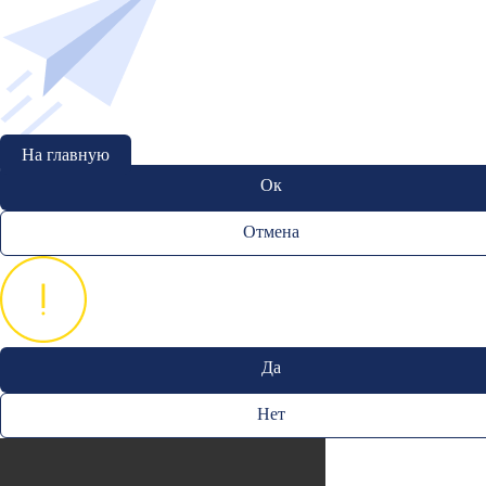
На главную
Ок
Отмена
Да
Нет