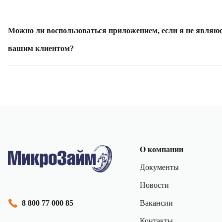
приложению, на телефон придет новый пароль в виде СМС.
Оформление займа на личную банковскую карту, продление
и оплата займа, просмотр документов, поиск ближайшего
Можно ли воспользоваться приложением, если я не являю
адреса офиса по выдаче микрозаймов, просмотр информации
вашим клиентом?
о текущей задолженности, а также возможность позвонить в
контактный центр.
Да, мобильное приложение доступно всем, даже если Вы еще
не являетесь клиентом Общества.
О компании
Документы
Новости
Вакансии
8 800 77 000 85
Контакты