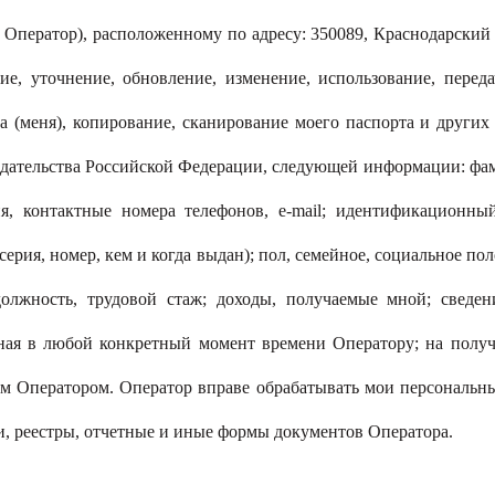
ператор), расположенному по адресу: 350089, Краснодарский кра
ние, уточнение, обновление, изменение, использование, перед
а (меня), копирование, сканирование моего паспорта и других
дательства Российской Федерации, следующей информации: фамил
я, контактные номера телефонов, e-mail; идентификационн
ерия, номер, кем и когда выдан); пол, семейное, социальное по
 должность, трудовой стаж; доходы, получаемые мной; сведе
тная в любой конкретный момент времени Оператору; на получ
 Оператором. Оператор вправе обрабатывать мои персональны
и, реестры, отчетные и иные формы документов Оператора.