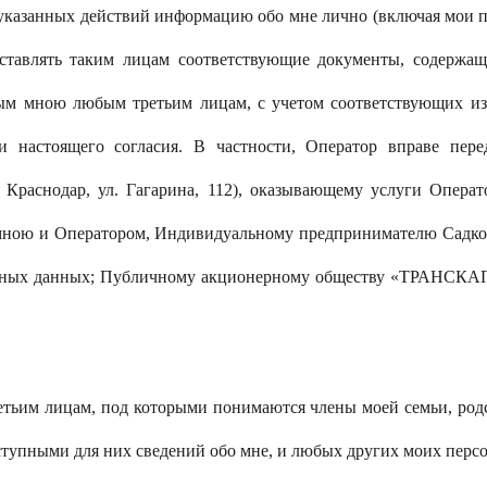
указанных действий информацию обо мне лично (включая мои пе
ставлять таким лицам соответствующие документы, содержа
ным мною любым третьим лицам, с учетом соответствующих и
 настоящего согласия. В частности, Оператор вправе пер
 Краснодар, ул. Гагарина, 112), оказывающему услуги Опера
мною и Оператором, Индивидуальному предпринимателю Садковск
льных данных; Публичному акционерному обществу «ТРАНСКАП
ретьим лицам, под которыми понимаются члены моей семьи, ро
оступными для них сведений обо мне, и любых других моих пер