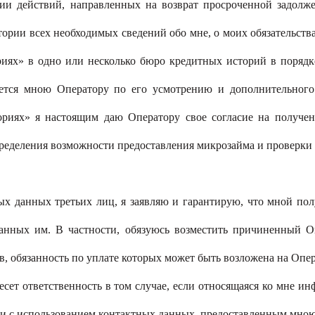
нии действий, направленных на возврат просроченной задолж
тории всех необходимых сведений обо мне, о моих обязательст
риях» в одно или несколько бюро кредитных историй в поряд
тся мною Оператору по его усмотрению и дополнительного 
иях» я настоящим даю Оператору свое согласие на получе
определения возможности предоставления микрозайма и проверки
х данных третьих лиц, я заявляю и гарантирую, что мной пол
анных им. В частности, обязуюсь возместить причиненный О
 обязанность по уплате которых может быть возложена на Опера
несет ответственность в том случае, если относящаяся ко мне и
или с использованием контактных данных, предоставленным мно