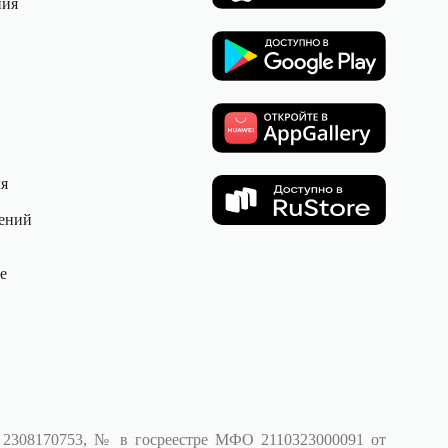
ния
ля
ений
е
 2308170753, № в госреестре МФО 2110323000091 от