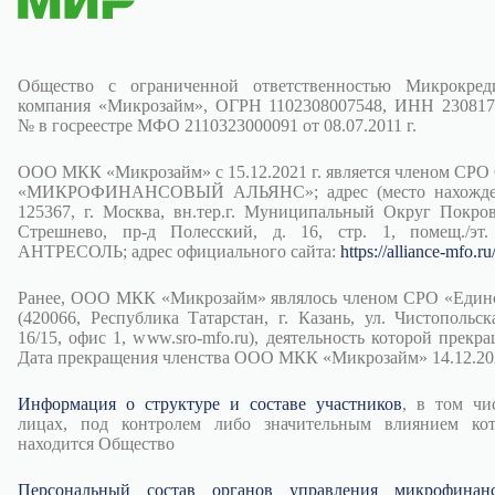
Общество с ограниченной ответственностью Микрокред
компания «Микрозайм», ОГРН 1102308007548, ИНН 230817
№ в госреестре МФО 2110323000091 от 08.07.2011 г.
ООО МКК «Микрозайм» с 15.12.2021 г. является членом СРО
«МИКРОФИНАНСОВЫЙ АЛЬЯНС»; адрес (место нахожден
125367, г. Москва, вн.тер.г. Муниципальный Округ Покров
Стрешнево, пр-д Полесский, д. 16, стр. 1, помещ./эт.
АНТРЕСОЛЬ; адрес официального сайта:
https://alliance-mfo.ru
Ранее, ООО МКК «Микрозайм» являлось членом СРО «Един
(420066, Республика Татарстан, г. Казань, ул. Чистопольска
16/15, офис 1, www.sro-mfo.ru), деятельность которой прекра
Дата прекращения членства ООО МКК «Микрозайм» 14.12.202
Информация о структуре и составе участников
, в том чи
лицах, под контролем либо значительным влиянием ко
находится Общество
Персональный состав органов управления микрофинан