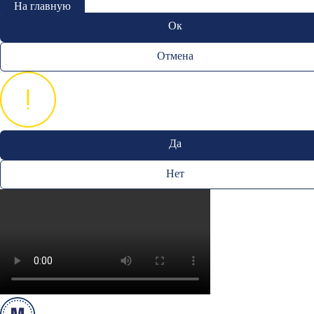
На главную
Ок
Отмена
Да
Нет