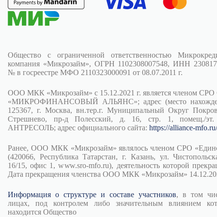
Общество с ограниченной ответственностью Микрокред
компания «Микрозайм», ОГРН 1102308007548, ИНН 230817
№ в госреестре МФО 2110323000091 от 08.07.2011 г.
ООО МКК «Микрозайм» с 15.12.2021 г. является членом СРО
«МИКРОФИНАНСОВЫЙ АЛЬЯНС»; адрес (место нахожден
125367, г. Москва, вн.тер.г. Муниципальный Округ Покров
Стрешнево, пр-д Полесский, д. 16, стр. 1, помещ./эт.
АНТРЕСОЛЬ; адрес официального сайта:
https://alliance-mfo.ru
Ранее, ООО МКК «Микрозайм» являлось членом СРО «Един
(420066, Республика Татарстан, г. Казань, ул. Чистопольска
16/15, офис 1, www.sro-mfo.ru), деятельность которой прекра
Дата прекращения членства ООО МКК «Микрозайм» 14.12.202
Информация о структуре и составе участников
, в том чи
лицах, под контролем либо значительным влиянием ко
находится Общество