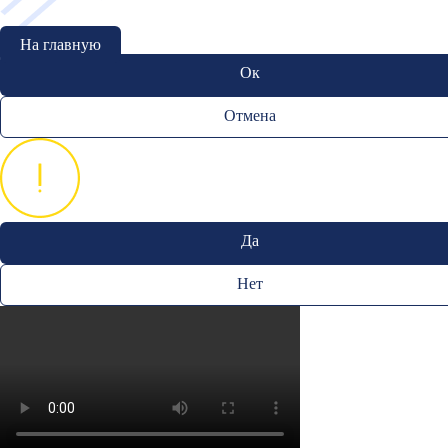
На главную
Ок
Отмена
Да
Нет