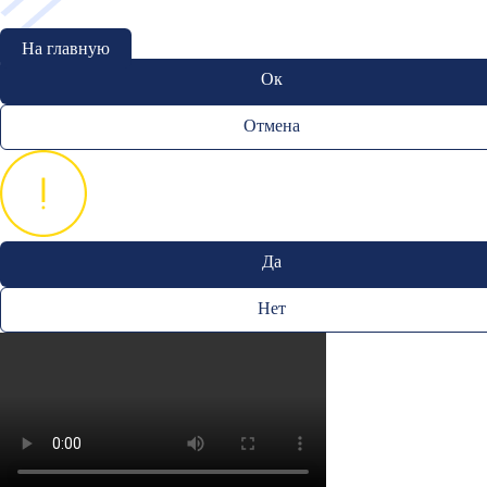
На главную
Ок
Отмена
Да
Нет