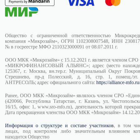
Общество с ограниченной ответственностью Микрокред
компания «Микрозайм», ОГРН 1102308007548, ИНН 230817
№ в госреестре МФО 2110323000091 от 08.07.2011 г.
ООО МКК «Микрозайм» с 15.12.2021 г. является членом СРО
«МИКРОФИНАНСОВЫЙ АЛЬЯНС»; адрес (место нахожден
125367, г. Москва, вн.тер.г. Муниципальный Округ Покров
Стрешнево, пр-д Полесский, д. 16, стр. 1, помещ./эт.
АНТРЕСОЛЬ; адрес официального сайта:
https://alliance-mfo.ru
Ранее, ООО МКК «Микрозайм» являлось членом СРО «Един
(420066, Республика Татарстан, г. Казань, ул. Чистопольска
16/15, офис 1, www.sro-mfo.ru), деятельность которой прекра
Дата прекращения членства ООО МКК «Микрозайм» 14.12.202
Информация о структуре и составе участников
, в том чи
лицах, под контролем либо значительным влиянием ко
находится Общество