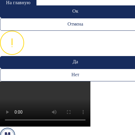
На главную
Ок
Отмена
Да
Нет