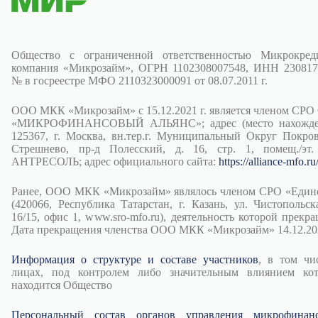
Общество с ограниченной ответственностью Микрокред
компания «Микрозайм», ОГРН 1102308007548, ИНН 230817
№ в госреестре МФО 2110323000091 от 08.07.2011 г.
ООО МКК «Микрозайм» с 15.12.2021 г. является членом СРО
«МИКРОФИНАНСОВЫЙ АЛЬЯНС»; адрес (место нахожден
125367, г. Москва, вн.тер.г. Муниципальный Округ Покров
Стрешнево, пр-д Полесский, д. 16, стр. 1, помещ./эт.
АНТРЕСОЛЬ; адрес официального сайта:
https://alliance-mfo.ru
Ранее, ООО МКК «Микрозайм» являлось членом СРО «Един
(420066, Республика Татарстан, г. Казань, ул. Чистопольска
16/15, офис 1, www.sro-mfo.ru), деятельность которой прекра
Дата прекращения членства ООО МКК «Микрозайм» 14.12.202
Информация о структуре и составе участников
, в том чи
лицах, под контролем либо значительным влиянием ко
находится Общество
Персональный состав органов управления микрофинан