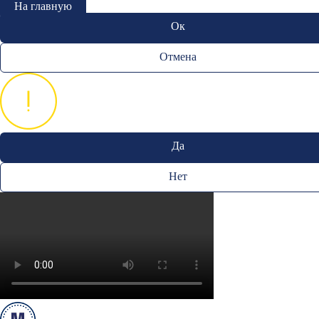
На главную
Ок
Отмена
Да
Нет