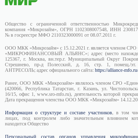
Общество с ограниченной ответственностью Микрокред
компания «Микрозайм», ОГРН 1102308007548, ИНН 230817
№ в госреестре МФО 2110323000091 от 08.07.2011 г.
ООО МКК «Микрозайм» с 15.12.2021 г. является членом СРО
«МИКРОФИНАНСОВЫЙ АЛЬЯНС»; адрес (место нахожден
125367, г. Москва, вн.тер.г. Муниципальный Округ Покров
Стрешнево, пр-д Полесский, д. 16, стр. 1, помещ./эт.
АНТРЕСОЛЬ; адрес официального сайта:
https://alliance-mfo.ru
Ранее, ООО МКК «Микрозайм» являлось членом СРО «Един
(420066, Республика Татарстан, г. Казань, ул. Чистопольска
16/15, офис 1, www.sro-mfo.ru), деятельность которой прекра
Дата прекращения членства ООО МКК «Микрозайм» 14.12.202
Информация о структуре и составе участников
, в том чи
лицах, под контролем либо значительным влиянием ко
находится Общество
Персональный состав органов управления микрофинан