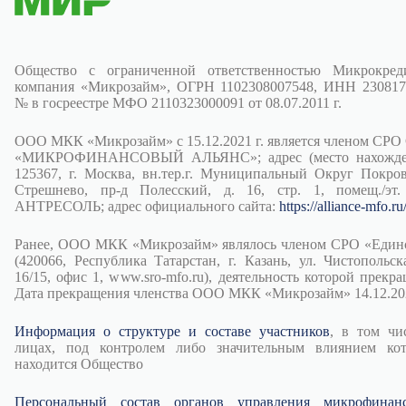
Общество с ограниченной ответственностью Микрокред
компания «Микрозайм», ОГРН 1102308007548, ИНН 230817
№ в госреестре МФО 2110323000091 от 08.07.2011 г.
ООО МКК «Микрозайм» с 15.12.2021 г. является членом СРО
«МИКРОФИНАНСОВЫЙ АЛЬЯНС»; адрес (место нахожден
125367, г. Москва, вн.тер.г. Муниципальный Округ Покров
Стрешнево, пр-д Полесский, д. 16, стр. 1, помещ./эт.
АНТРЕСОЛЬ; адрес официального сайта:
https://alliance-mfo.ru
Ранее, ООО МКК «Микрозайм» являлось членом СРО «Един
(420066, Республика Татарстан, г. Казань, ул. Чистопольска
16/15, офис 1, www.sro-mfo.ru), деятельность которой прекра
Дата прекращения членства ООО МКК «Микрозайм» 14.12.202
Информация о структуре и составе участников
, в том чи
лицах, под контролем либо значительным влиянием ко
находится Общество
Персональный состав органов управления микрофинан