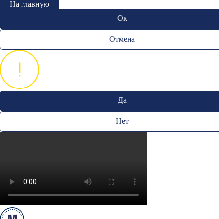
На главную
Ок
Отмена
Да
Нет