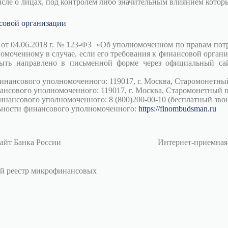
числе о лицах, под контролем либо значительным влиянием кото
совой организации
на от 04.06.2018 г. № 123-ФЗ «Об уполномоченном по правам по
омоченному в случае, если его требования к финансовой органи
ть направлено в письменной форме через официальный са
нансового уполномоченного: 119017, г. Москва, Старомонетный
ансового уполномоченного: 119017, г. Москва, Старомонетный 
нансового уполномоченного: 8 (800)200-00-10 (бесплатный звон
льности финансового уполномоченного:
https://finombudsman.ru
айт Банка России
Интернет-приемная
й реестр микрофинансовых