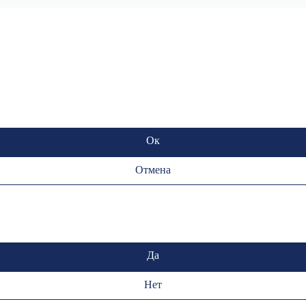
Ок
Отмена
Да
Нет