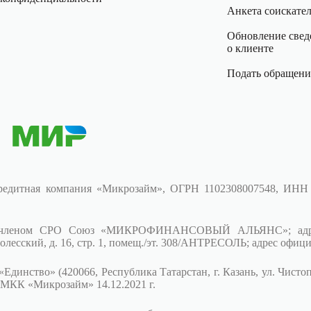
Анкета соискате
Обновление свед
о клиенте
Подать обращени
редитная компания «Микрозайм», ОГРН 1102308007548, ИНН
 членом СРО Союз «МИКРОФИНАНСОВЫЙ АЛЬЯНС»; адрес (ме
сский, д. 16, стр. 1, помещ./эт. 308/АНТРЕСОЛЬ; адрес офици
ство» (420066, Республика Татарстан, г. Казань, ул. Чистополь
 МКК «Микрозайм» 14.12.2021 г.