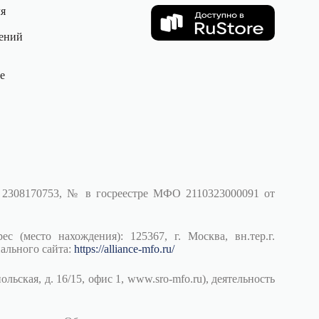
ля
ений
е
 2308170753, № в госреестре МФО 2110323000091 от
сто нахождения): 125367, г. Москва, вн.тер.г.
ального сайта:
https://alliance-mfo.ru/
ская, д. 16/15, офис 1, www.sro-mfo.ru), деятельность