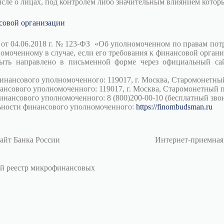
числе о лицах, под контролем либо значительным влиянием кото
совой организации
на от 04.06.2018 г. № 123-ФЗ «Об уполномоченном по правам по
омоченному в случае, если его требования к финансовой органи
ть направлено в письменной форме через официальный са
нансового уполномоченного: 119017, г. Москва, Старомонетный
ансового уполномоченного: 119017, г. Москва, Старомонетный 
нансового уполномоченного: 8 (800)200-00-10 (бесплатный звон
льности финансового уполномоченного:
https://finombudsman.ru
айт Банка России
Интернет-приемная
й реестр микрофинансовых