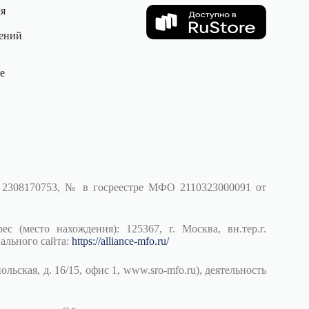
ля
ений
е
 2308170753, № в госреестре МФО 2110323000091 от
сто нахождения): 125367, г. Москва, вн.тер.г.
ального сайта:
https://alliance-mfo.ru/
ская, д. 16/15, офис 1, www.sro-mfo.ru), деятельность