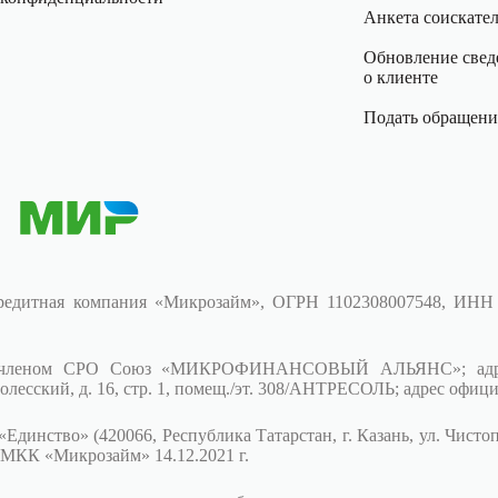
Анкета соискате
Обновление свед
о клиенте
Подать обращени
редитная компания «Микрозайм», ОГРН 1102308007548, ИНН
 членом СРО Союз «МИКРОФИНАНСОВЫЙ АЛЬЯНС»; адрес (ме
сский, д. 16, стр. 1, помещ./эт. 308/АНТРЕСОЛЬ; адрес офици
ство» (420066, Республика Татарстан, г. Казань, ул. Чистополь
 МКК «Микрозайм» 14.12.2021 г.