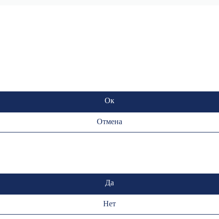
Ок
Отмена
Да
Нет