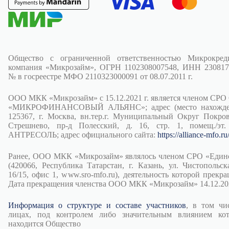
Общество с ограниченной ответственностью Микрокред
компания «Микрозайм», ОГРН 1102308007548, ИНН 230817
№ в госреестре МФО 2110323000091 от 08.07.2011 г.
ООО МКК «Микрозайм» с 15.12.2021 г. является членом СРО
«МИКРОФИНАНСОВЫЙ АЛЬЯНС»; адрес (место нахожден
125367, г. Москва, вн.тер.г. Муниципальный Округ Покров
Стрешнево, пр-д Полесский, д. 16, стр. 1, помещ./эт.
АНТРЕСОЛЬ; адрес официального сайта:
https://alliance-mfo.ru
Ранее, ООО МКК «Микрозайм» являлось членом СРО «Един
(420066, Республика Татарстан, г. Казань, ул. Чистопольска
16/15, офис 1, www.sro-mfo.ru), деятельность которой прекра
Дата прекращения членства ООО МКК «Микрозайм» 14.12.202
Информация о структуре и составе участников
, в том чи
лицах, под контролем либо значительным влиянием ко
находится Общество