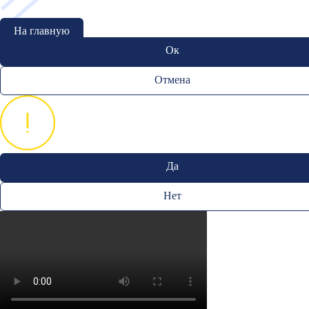
На главную
Ок
Отмена
Да
Нет