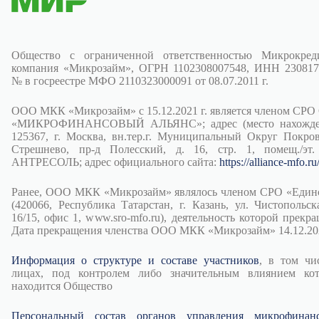
Общество с ограниченной ответственностью Микрокред
компания «Микрозайм», ОГРН 1102308007548, ИНН 230817
№ в госреестре МФО 2110323000091 от 08.07.2011 г.
ООО МКК «Микрозайм» с 15.12.2021 г. является членом СРО
«МИКРОФИНАНСОВЫЙ АЛЬЯНС»; адрес (место нахожден
125367, г. Москва, вн.тер.г. Муниципальный Округ Покров
Стрешнево, пр-д Полесский, д. 16, стр. 1, помещ./эт.
АНТРЕСОЛЬ; адрес официального сайта:
https://alliance-mfo.ru
Ранее, ООО МКК «Микрозайм» являлось членом СРО «Един
(420066, Республика Татарстан, г. Казань, ул. Чистопольска
16/15, офис 1, www.sro-mfo.ru), деятельность которой прекра
Дата прекращения членства ООО МКК «Микрозайм» 14.12.202
Информация о структуре и составе участников
, в том чи
лицах, под контролем либо значительным влиянием ко
находится Общество
Персональный состав органов управления микрофинан