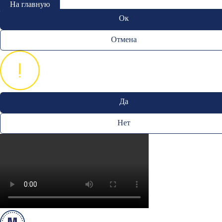
На главную
Ок
Отмена
Да
Нет