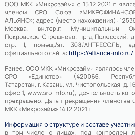
ООО МКК «Микрозайм» с 15.12.2021 г. явля
членом СРО Союз «МИКРОФИНАНСО
АЛЬЯНС»; адрес (место нахождения): 125367
Москва, вн.тер.г. Муниципальный Ок
Покровское-Стрешнево, пр-д Полесский, д.
стр. 1, помещ./эт. 308/АНТРЕСОЛЬ; ад
официального сайта:
https://alliance-mfo.ru/
Ранее, ООО МКК «Микрозайм» являлось чл
СРО «Единство» (420066, Республ
Татарстан, г. Казань, ул. Чистопольская, д. 16
офис 1, www.sro-mfo.ru), деятельность кот
прекращено. Дата прекращения членства
МКК «Микрозайм» 14.12.2021 г.
Информация о структуре и составе участни
в том числе о лицах, под контролем л