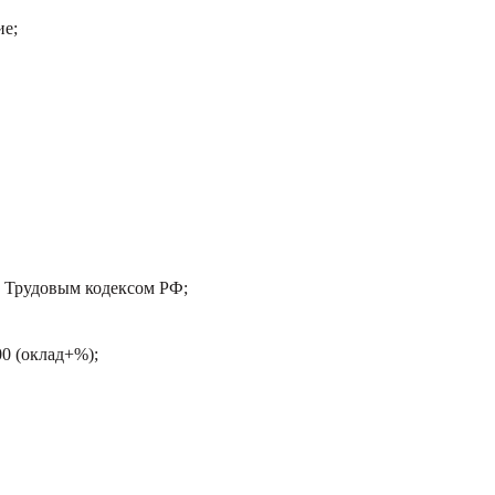
ие;
с Трудовым кодексом РФ;
00 (оклад+%);