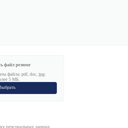
ь файл резюме
ы файла: pdf, doc, jpg;
олее 5 МБ.
Выбрать
тку персональных данных