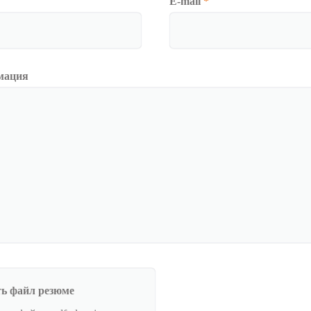
E-mail
*
мация
ь файл резюме