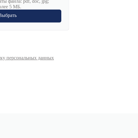
ы файла: pdf, doc, jpg;
олее 5 МБ.
Выбрать
тку персональных данных
Отправить