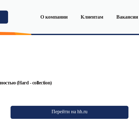
О компании
Клиентам
Вакансии
стью (Hard - сollection)
Перейти на hh.ru