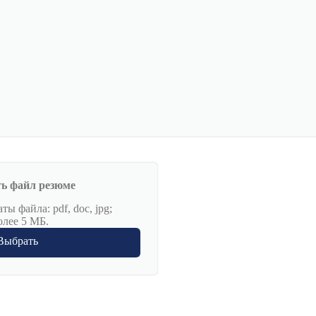
ь файл резюме
ы файла: pdf, doc, jpg;
олее 5 МБ.
Выбрать