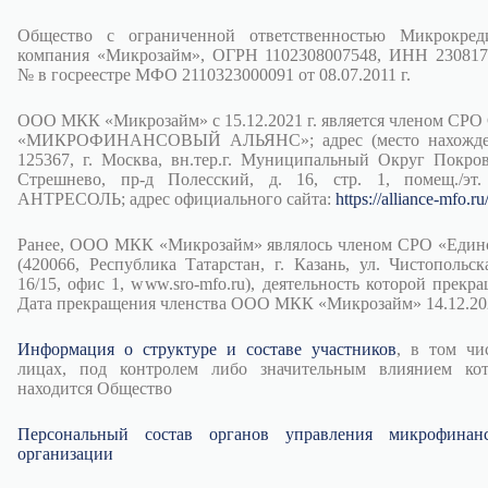
Общество с ограниченной ответственностью Микрокред
компания «Микрозайм», ОГРН 1102308007548, ИНН 230817
№ в госреестре МФО 2110323000091 от 08.07.2011 г.
ООО МКК «Микрозайм» с 15.12.2021 г. является членом СРО
«МИКРОФИНАНСОВЫЙ АЛЬЯНС»; адрес (место нахожден
125367, г. Москва, вн.тер.г. Муниципальный Округ Покров
Стрешнево, пр-д Полесский, д. 16, стр. 1, помещ./эт.
АНТРЕСОЛЬ; адрес официального сайта:
https://alliance-mfo.ru
Ранее, ООО МКК «Микрозайм» являлось членом СРО «Един
(420066, Республика Татарстан, г. Казань, ул. Чистопольска
16/15, офис 1, www.sro-mfo.ru), деятельность которой прекра
Дата прекращения членства ООО МКК «Микрозайм» 14.12.202
Информация о структуре и составе участников
, в том чи
лицах, под контролем либо значительным влиянием ко
находится Общество
Персональный состав органов управления микрофинан
организации