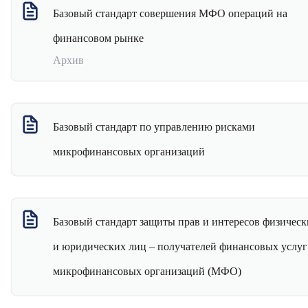
Базовый стандарт совершения МФО операций на
финансовом рынке
Архив
Базовый стандарт совершения МФО операций на
финансовом рынке
Закрыть архив
Базовый стандарт по управлению рисками
микрофинансовых организаций
Базовый стандарт защиты прав и интересов физическ
и юридических лиц – получателей финансовых услуг
микрофинансовых организаций (МФО)